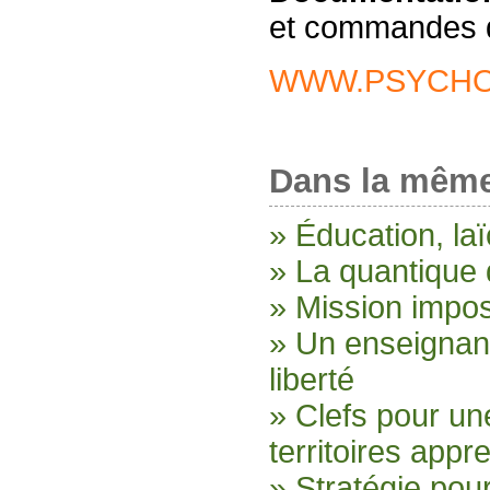
et commandes d
WWW.PSYCHO
Dans la même
» Éducation, laïc
» La quantique 
» Mission imposs
» Un enseignan
liberté
» Clefs pour un
territoires appr
» Stratégie pou