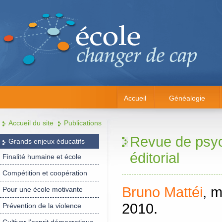
Accueil
Généalogie
Accueil du site
Publications
Revue de psych
Grands enjeux éducatifs
éditorial
Finalité humaine et école
Compétition et coopération
Bruno Mattéi
, m
Pour une école motivante
2010.
Prévention de la violence