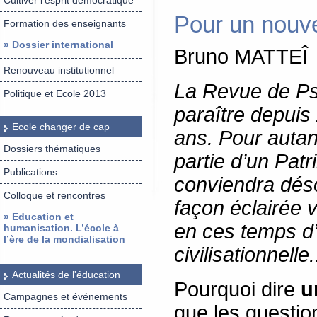
Cultiver l’esprit démocratique
Pour un nouv
Formation des enseignants
» Dossier international
Bruno MATTEÎ
Renouveau institutionnel
La Revue de Psy
Politique et Ecole 2013
paraître depuis
Ecole changer de cap
ans. Pour autant
Dossiers thématiques
partie d’un Pat
Publications
conviendra dés
Colloque et rencontres
façon éclairée 
» Education et
en ces temps d’
humanisation. L’école à
l’ère de la mondialisation
civilisationnelle.
Actualités de l'éducation
Pourquoi dire
u
Campagnes et événements
que les question