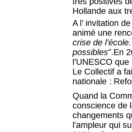
très positives 
Hollande aux tr
A l’ invitation 
animé une renco
crise de l’écol
possibles
".En 2
l’UNESCO que le
Le Collectif a fa
nationale : Refo
Quand la Commis
conscience de la
changements qui
l’ampleur qui su