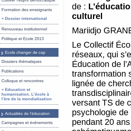
Cultiver l’esprit démocratique
de :
L’éducatio
Formation des enseignants
culturel
» Dossier international
Mariidjo GRAN
Renouveau institutionnel
Politique et Ecole 2013
Le Collectif Éc
réseaux, qui s’
Ecole changer de cap
Dossiers thématiques
Éducation de l’
Publications
transformation 
Colloque et rencontres
lignée de cherc
» Education et
transdisciplinai
humanisation. L’école à
l’ère de la mondialisation
versant TS de c
psychologie de 
Actualités de l'éducation
pendant 20 ans,
Campagnes et événements