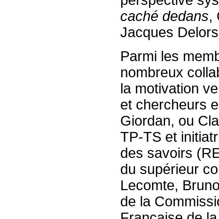
perspective sys
caché dedans
,
Jacques Delors
Parmi les memb
nombreux colla
la motivation ve
et chercheurs 
Giordan, ou Clai
TP-TS et initia
des savoirs (R
du supérieur c
Lecomte, Bruno
de la Commissi
Française de la