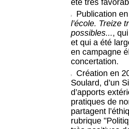
été très favorab
Publication e
l’école. Treize 
possibles...
, qu
et qui a été la
en campagne éle
concertation.
Création en 20
Soulard, d’un Si
d’apports extéri
pratiques de no
partagent l’éthi
rubrique "Politi