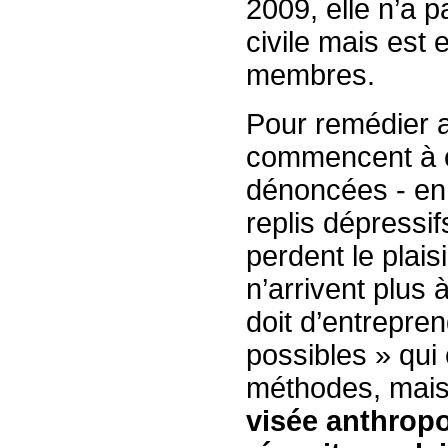
2009, elle n’a p
civile mais est
membres.
Pour remédier a
commencent à c
dénoncées - enn
replis dépressif
perdent le plais
n’arrivent plus à
doit d’entrepre
possibles » qu
méthodes, mais 
visée anthropo