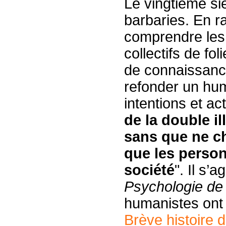
Le vingtième si
barbaries. En r
comprendre les
collectifs de f
de connaissance
refonder un hum
intentions et ac
de la double i
sans que ne c
que les perso
société
". Il s’a
Psychologie de 
humanistes ont n
Brève histoire d