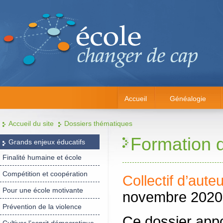
Accueil
Généalogie
Accueil du site
Dossiers thématiques
Formation 
Grands enjeux éducatifs
Finalité humaine et école
Compétition et coopération
Collectif d’aute
Pour une école motivante
novembre 2020
Prévention de la violence
Ce dossier appo