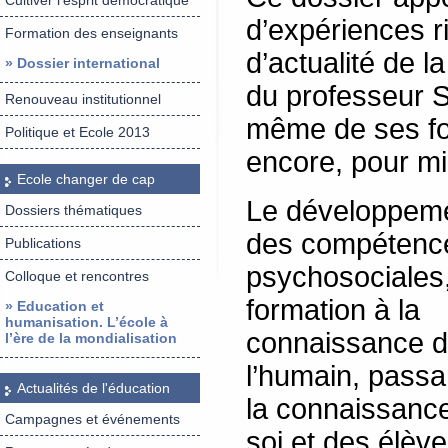
Cultiver l’esprit démocratique
d’expériences ri
Formation des enseignants
d’actualité de 
» Dossier international
du professeur S
Renouveau institutionnel
même de ses fon
Politique et Ecole 2013
encore, pour mi
Ecole changer de cap
Le développem
Dossiers thématiques
des compétenc
Publications
psychosociales
Colloque et rencontres
formation à la
» Education et
humanisation. L’école à
connaissance 
l’ère de la mondialisation
l’humain, passa
Actualités de l'éducation
la connaissanc
Campagnes et événements
soi et des élèv