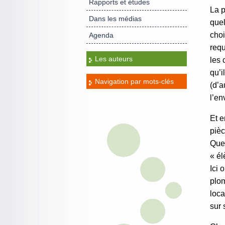
Rapports et études
La p
Dans les médias
quel
choi
Agenda
requ
Les auteurs
les 
qu’i
Navigation par mots-clés
(d’a
l’en
Et e
pièc
Quel
« él
Ici 
plom
loca
sur 