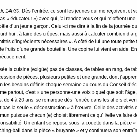
di, 14h30
. Dès l’entrée, ce sont les jeunes qui me reçoivent et vo
pas « éducateur ») avec qui j’ai rendez-vous et qui m’offrent une 
oêle d’un jeune garçon. Celui-ci me dira à la fin de la journée qu
urd’hui : à faire des crêpes, mais aussi à calculer combien d’ar
tités d’ingrédients nécessaires ». A côté de lui une toute petite f
de fruits d’une grande bouteille. Une copine lui vient en aide. E
précocement.
ée la cuisine (exigüe) pas de classes, de tables en rang, de ta
ession de pièces, plusieurs petites et une grande, dont j’appren
n les besoins définis chaque semaine au cours du Conseil d’écol
e partout, c’est « une personne-une voix » quel que soit l’âge,
, de 4 à 20 ans, se remarque dès l’entrée dans les allers et ve
t pas la seule « déconstruction » à l’œuvre. Celle des activités 
un puisque chacun (e) choisit librement ce qu’il/elle va faire 
onsabilité. Un enfant se repose sous la couette dans la pièce « 
hing-ball dans la pièce « bruyante » et y continuera son entraî