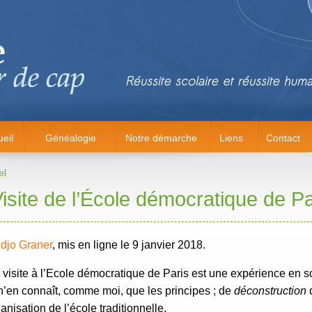
eil
Généalogie
Notre démarche
Liens
Contact
el
isite de l’École démocratique de Pa
djo Graner
, mis en ligne le 9 janvier 2018.
visite à l’Ecole démocratique de Paris est une expérience en s
n’en connaît, comme moi, que les principes ; de
déconstruction
d
ganisation de l’école traditionnelle.