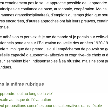
’est certainement pas la seule approche possible de l’apprendre 
principes de confiance de base, autonomie, coopération. Moins 
rammes (transdisciplinaires), d’emplois du temps (bien que so
ves encadrées, d’autres approches ont fait leurs preuves, cert
onale.
e adhésion et perplexité je me demande si je portais sur celle-c
itionnels portaient sur l’Education nouvelle des années 1920-193
ole » implique des prérequis qui l’empêcheront de pouvoir se géné
réelle capacité d’autonomie- affective et cognitive- de choix et
eur, semblent bien indispensables à sa réussite, mais ne sont
andues.
ns la même rubrique
pprendre tout au long de la vie"
école au risque de l’évaluation
uf propositions concrètes pour des alternatives dans l’école