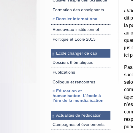
Cultiver l’esprit démocratique
Formation des enseignants
Lun
dit 
» Dossier international
la p
Renouveau institutionnel
aujo
Politique et Ecole 2013
quan
jus 
Ecole changer de cap
ici 
Dossiers thématiques
Pass
Publications
succ
Colloque et rencontres
selo
comm
» Education et
humanisation. L’école à
âges
l’ère de la mondialisation
n’es
comm
Actualités de l'éducation
resp
Campagnes et événements
punc