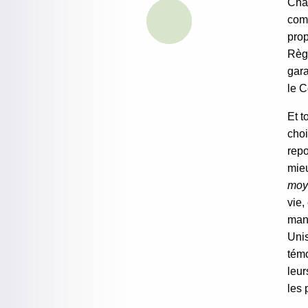
Chac
comm
prop
Règl
gara
le C
Et t
choi
repo
mieu
moy
vie,
manq
Unis
témo
leur
les 