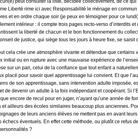
un(e) peut consulter la liste, décidée collectivement, de ce qu
e Liberté rime ici avec Responsabilité le ménage en commun est
res et en ordre chaque soir (je peux en témoigner pour ce lundi
ement intérieur : il compte trois pages recto-verso d’interdits et
ntissent la liberté de chacun et le bon fonctionnement du collect
onseil de justice, qui siège tous les jours à heure fixe, se saisit d
out cela crée une atmosphère vivante et détendue que certains v
x initial ou en rupture avec une mauvaise expérience de l’ensei
se sur un pari, celui de la confiance que tout enfant a naturelle
x placé pour savoir quel apprentissage lui convient. Et que l’
ens
de son apprentissage, sans intervention adulte imposée, est
 et de devenir un adulte à la fois indépendant et coopérant. Si 
ue encore de recul pour en juger, n’ayant qu’une année de fonc
 et ailleurs des écoles similaires beaucoup plus anciennes. Po
ignages de leurs anciens élèves ne mettent pas en avant leurs 
s échecs éventuels. En effet cette méthode, ou plutôt ce refus de
personnalités ?