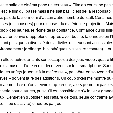
etite salle de cinéma porte un écriteau « Film en cours, ne pa
 est le film qui passe mais il ne sait pas : c’est de la responsabili
x, pas de la sienne ni d’aucun autre membre du staff. Certai
ises (et imposées) pour disposer du matériel de projection. Mais
choix des jeunes, le règne de la confiance. Confiance qu’ils fin
ls auront envie d’approfondir après avoir butiné, tâtonné selon 
utant plus que la diversité des activités qui leur sont accessible
vironnement : jardinage, bibliothèques, visites, rencontres)… ou
n effet d’autres enfants sont occupés à des jeux video ; quatre f
e s’amusent d’une école découverte sur leur smartphone. Sans do
ques un(e)s jouent « à la maîtresse », peut-être en souvenir d’u
èves » doivent faire des additions. Un coup d’œil me montre qu’e
on apprend ce qu’on a envie d’apprendre, alors pourquoi pas les 
berie pour d’autres, puisqu’il est possible de s’y initier « grand
ux. L’entretien quotidien est l’affaire de tous, seule contrainte 
son lieu d’activité) 6 heures par jour.