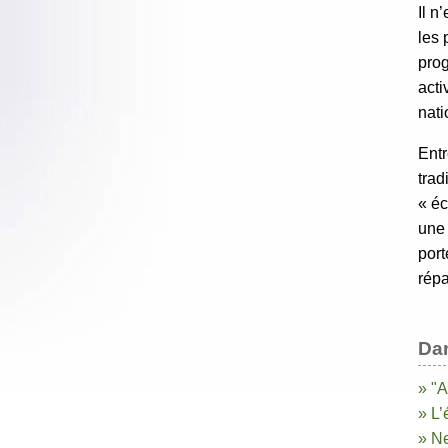
Il n
les 
prog
acti
nati
Entr
trad
« éc
une 
port
rép
Da
» "A
» L’
» Ne