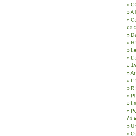
» CO
» A 
» C
de c
» De
» H
» Le
» L’
» J
» An
» L’
» Ri
» Ph
» Le
» Po
éduc
» Un
» Qu