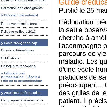
Guide d’éduca
Cultiver l’esprit démocratique
Formation des enseignants
Publié le 25 ma
» Dossier international
L’éducation thér
Renouveau institutionnel
la seule observ
Politique et Ecole 2013
cherche à amélio
Ecole changer de cap
l’accompagne po
Dossiers thématiques
parcours de vie
Publications
maladie. Les qu
Colloque et rencontres
d’une école hum
» Education et
pratiques de sa
humanisation. L’école à
l’ère de la mondialisation
préoccupent...
des grilles de 
Actualités de l'éducation
patient. Il préc
Campagnes et événements