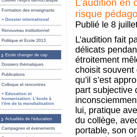
L’audition en
Cultiver l’esprit démocratique
Formation des enseignants
risque pédago
» Dossier international
Publié le 8 juill
Renouveau institutionnel
L’audition fait
Politique et Ecole 2013
délicats pendant 
Ecole changer de cap
étroitement mêl
Dossiers thématiques
choisit souvent 
Publications
qu’il s’est appr
Colloque et rencontres
part subjective 
» Education et
inconsciemment 
humanisation. L’école à
l’ère de la mondialisation
lui, pratique av
du collège, ave
Actualités de l'éducation
portable, son o
Campagnes et événements