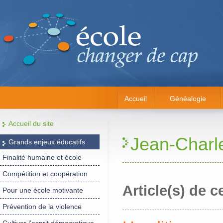
Accueil
Généalogie
Accueil du site
Jean-Charl
Grands enjeux éducatifs
Finalité humaine et école
Compétition et coopération
Article(s) de c
Pour une école motivante
Prévention de la violence