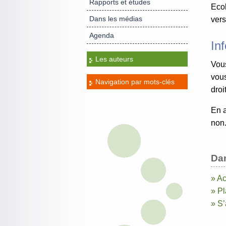
Rapports et études
Ecol
Dans les médias
vers
Agenda
In
Les auteurs
Vous
vous
Navigation par mots-clés
droi
En a
non
Da
» Ac
» Pl
» S