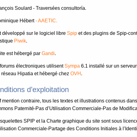
nçois Soulard - Traversées consultoría.
minique Hébert
- AAETIC.
st développé sur le logiciel libre
Spip
et des plugins de Spip-contri
istique
Piwik
.
ite est hébergé par
Gandi
.
forums électroniques utilisent
Sympa
6.1 installé sur un serveu
e réseau Hipatia et hébergé chez
OVH
.
nditions d’exploitation
 mention contraire, tous les textes et illustrations contenus dan
ons Paternité-Pas d’Utilisation Commerciale-Pas de Modificat
squelettes SPIP et la Charte graphique du site sont sous lice
ilisation Commerciale-Partage des Conditions Initiales à l’Ident