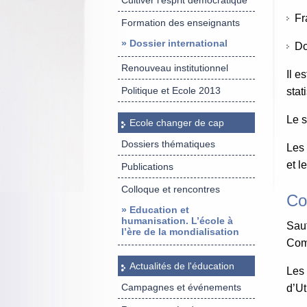
Cultiver l’esprit démocratique
Fra
Formation des enseignants
» Dossier international
Do
Renouveau institutionnel
Il e
Politique et Ecole 2013
stat
Le s
Ecole changer de cap
Dossiers thématiques
Les 
et l
Publications
Colloque et rencontres
Co
» Education et
humanisation. L’école à
Sauf
l’ère de la mondialisation
Comm
Actualités de l'éducation
Les 
Campagnes et événements
d’Ut