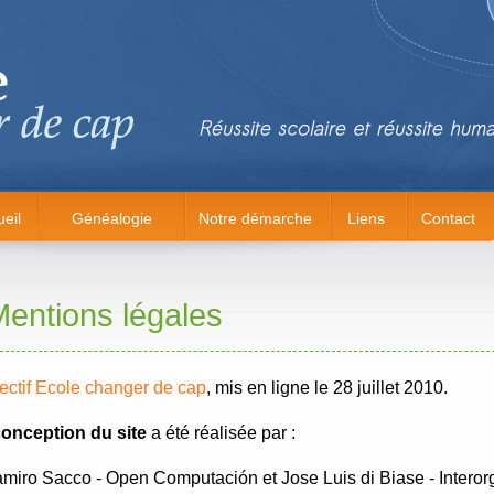
eil
Généalogie
Notre démarche
Liens
Contact
entions légales
ectif Ecole changer de cap
, mis en ligne le 28 juillet 2010.
onception du site
a été réalisée par :
iro Sacco - Open Computación et Jose Luis di Biase - Interorg