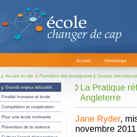
Accueil
Généalogie
Accueil du site
Formation des enseignants
Dossier internationa
La Pratique ré
Grands enjeux éducatifs
Angleterre
Finalité humaine et école
Compétition et coopération
Jane Ryder
, mi
Pour une école motivante
novembre 2011
Prévention de la violence