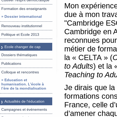
Cultiver l’esprit démocratique
Mon expérience
Formation des enseignants
due à mon trava
» Dossier international
"Cambridge ESOL
Renouveau institutionnel
Cambridge en Ang
Politique et Ecole 2013
reconnues pour 
Ecole changer de cap
métier de forma
Dossiers thématiques
la « CELTA » (
C
Publications
to Adults
) et la
Colloque et rencontres
Teaching to Adu
» Education et
humanisation. L’école à
Je dirais que la
l’ère de la mondialisation
formations con
Actualités de l'éducation
France, celle d’
Campagnes et événements
d’amener chaque