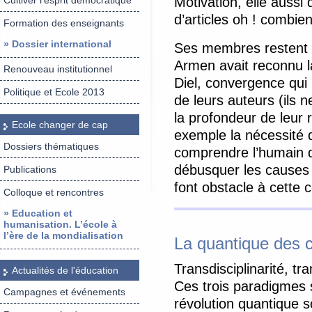
Cultiver l’esprit démocratique
Motivation, elle aussi
d’articles oh ! combien
Formation des enseignants
» Dossier international
Ses membres restent 
Armen avait reconnu l
Renouveau institutionnel
Diel, convergence qui 
Politique et Ecole 2013
de leurs auteurs (ils 
la profondeur de leur r
Ecole changer de cap
exemple la nécessité d
Dossiers thématiques
comprendre l’humain d
débusquer les causes d
Publications
font obstacle à cette
Colloque et rencontres
» Education et
humanisation. L’école à
l’ère de la mondialisation
La quantique des 
Transdisciplinarité, t
Actualités de l'éducation
Ces trois paradigmes s
Campagnes et événements
révolution quantique s