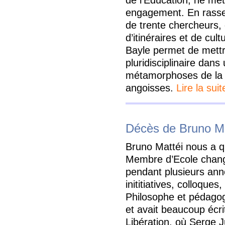
de l’Education, ne met
engagement. En rassem
de trente chercheurs,
d’itinéraires et de cul
Bayle permet de mett
pluridisciplinaire dans
métamorphoses de la 
angoisses.
Lire la suit
Décès de Bruno Ma
Bruno Mattéi nous a q
Membre d’Ecole chang
pendant plusieurs anné
inititiatives, colloques
Philosophe et pédagog
et avait beaucoup écrit
Libération, où Serge Jul