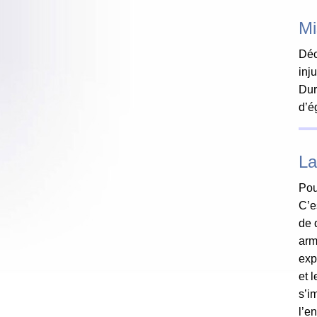
Mi
Déc
inj
Dur
d’é
La
Pou
C’e
de 
arm
exp
et 
s’i
l’e