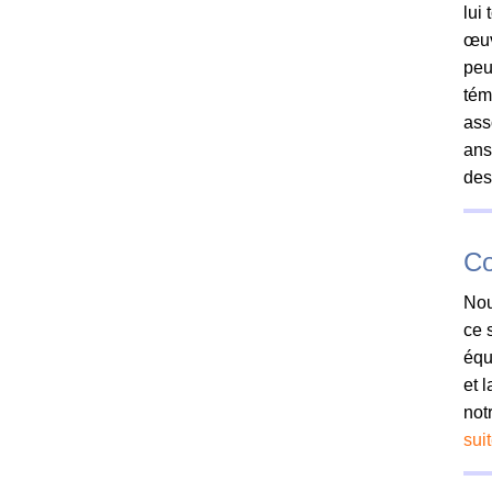
lui
œuv
peu
tém
ass
ans
des
Co
Nou
ce 
équ
et 
not
sui