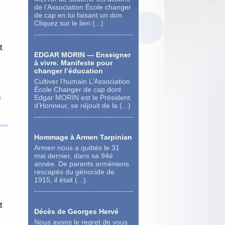
de l’Association École changer
de cap en lui faisant un don.
Cliquez sur le lien (...)
t
EDGAR MORIN — Enseigner
à vivre. Manifeste pour
changer l’éducation
Cultiver l’humain L’Association
École Changer de cap dont
e
Edgar MORIN est le Président
d’Honneur, se réjouit de la (...)
Hommage à Armen Tarpinian
Armen nous a quittés le 31
mai dernier, dans sa 94è
année. De parents arméniens
rescapés du génocide de
1915, il était (...)
t
Décès de Georges Hervé
Nous avons le regret de vous