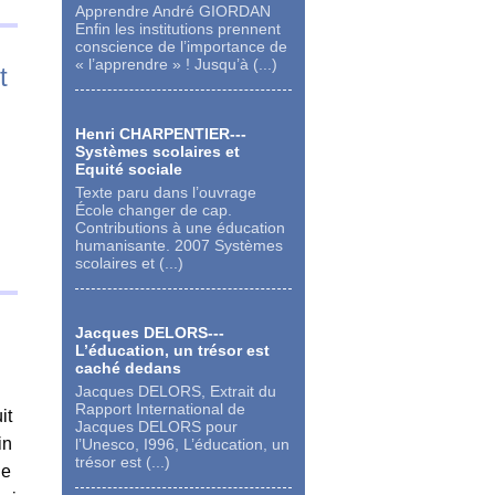
Apprendre André GIORDAN
Enfin les institutions prennent
conscience de l’importance de
« l’apprendre » ! Jusqu’à (...)
t
Henri CHARPENTIER---
Systèmes scolaires et
Equité sociale
Texte paru dans l’ouvrage
École changer de cap.
Contributions à une éducation
humanisante. 2007 Systèmes
scolaires et (...)
Jacques DELORS---
L’éducation, un trésor est
caché dedans
Jacques DELORS, Extrait du
Rapport International de
it
Jacques DELORS pour
in
l’Unesco, I996, L’éducation, un
trésor est (...)
de