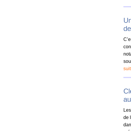
Un
de
C’e
con
not
sou
sui
Cl
au
Les
de 
dan