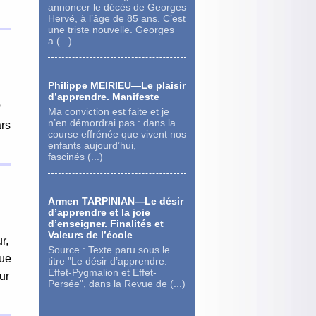
annoncer le décès de Georges
Hervé, à l’âge de 85 ans. C’est
une triste nouvelle. Georges
a (...)
Philippe MEIRIEU—Le plaisir
d’apprendre. Manifeste
?
Ma conviction est faite et je
n’en démordrai pas : dans la
ars
course effrénée que vivent nos
enfants aujourd’hui,
fascinés (...)
Armen TARPINIAN—Le désir
d’apprendre et la joie
d’enseigner. Finalités et
Valeurs de l’école
r,
Source : Texte paru sous le
que
titre "Le désir d’apprendre.
Effet-Pygmalion et Effet-
ur
Persée", dans la Revue de (...)