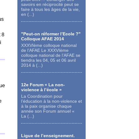
savoirs en réciprocité peut se
faire à tous les âges de la vie,
en (...)
us
"Peut-on réformer l’Ecole ?"
 8
Colloque AFAE 2014
i
XXXVIème colloque national
de l’AFAE Le XXXVIème
colloque national de l’AFAE se
tiendra les 04, 05 et 06 avril
2014 à (...)
12e Forum « La non-
Que
violence à l’école »
La Coordination pour
e
l’éducation à la non-violence et
à la paix organise chaque
année son Forum annuel «
La (...)
Ligue de l’enseignement.