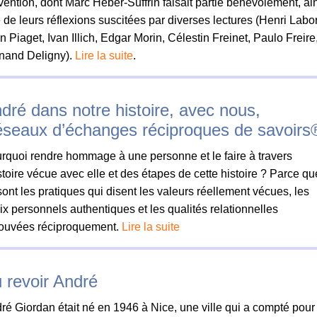
vention, dont Marc Héber-Suffrin faisait partie bénévolement, ai
 de leurs réflexions suscitées par diverses lectures (Henri Labor
n Piaget, Ivan Illich, Edgar Morin, Célestin Freinet, Paulo Freire
nand Deligny).
Lire la suite
.
dré dans notre histoire, avec nous,
seaux d’échanges réciproques de savoirs
rquoi rendre hommage à une personne et le faire à travers
istoire vécue avec elle et des étapes de cette histoire ? Parce qu
sont les pratiques qui disent les valeurs réellement vécues, les
ix personnels authentiques et les qualités relationnelles
ouvées réciproquement.
Lire la suite
 revoir André
ré Giordan était né en 1946 à Nice, une ville qui a compté pour