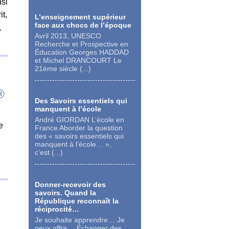
nsi
it,
L’enseignement supérieur
face aux chocs de l’époque
,
Avril 2013, UNESCO
Recherche et Prospective en
Éducation Georges HADDAD
et Michel DRANCOURT Le
21ème siècle (...)
®
Des Savoirs essentiels qui
manquent à l’école
André GIORDAN L’école en
e
France Aborder la question
des « savoirs essentiels qui
manquent à l’école… »,
c’est (...)
Donner-recevoir des
savoirs. Quand la
République reconnaît la
réciprocité…
Je souhaite apprendre… Je
peux offrir… Échanger des