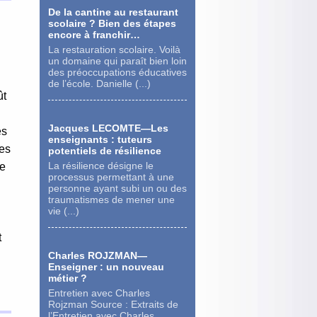
De la cantine au restaurant
scolaire ? Bien des étapes
n
encore à franchir…
La restauration scolaire. Voilà
un domaine qui paraît bien loin
des préoccupations éducatives
de l’école. Danielle (...)
ût
Jacques LECOMTE—Les
es
enseignants : tuteurs
des
potentiels de résilience
La résilience désigne le
ne
processus permettant à une
personne ayant subi un ou des
traumatismes de mener une
vie (...)
t
Charles ROJZMAN—
Enseigner : un nouveau
métier ?
Entretien avec Charles
Rojzman Source : Extraits de
l’Entretien avec Charles