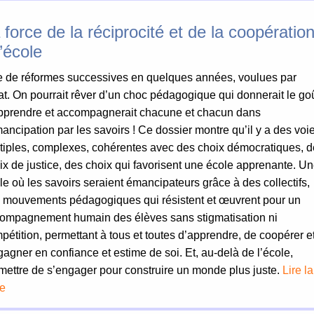
 force de la réciprocité et de la coopératio
l’école
 de réformes successives en quelques années, voulues par
tat. On pourrait rêver d’un choc pédagogique qui donnerait le go
pprendre et accompagnerait chacune et chacun dans
mancipation par les savoirs ! Ce dossier montre qu’il y a des voi
tiples, complexes, cohérentes avec des choix démocratiques, 
ix de justice, des choix qui favorisent une école apprenante. U
le où les savoirs seraient émancipateurs grâce à des collectifs,
 mouvements pédagogiques qui résistent et œuvrent pour un
ompagnement humain des élèves sans stigmatisation ni
pétition, permettant à tous et toutes d’apprendre, de coopérer e
gagner en confiance et estime de soi. Et, au-delà de l’école,
mettre de s’engager pour construire un monde plus juste.
Lire la
te