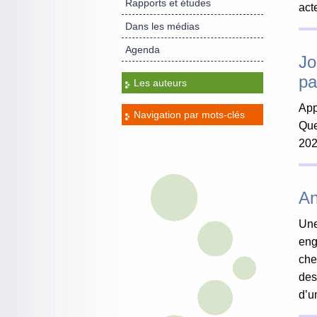
Rapports et études
act
Dans les médias
Agenda
Jo
pa
Les auteurs
App
Navigation par mots-clés
Que
20
An
Une
eng
che
des
d’u