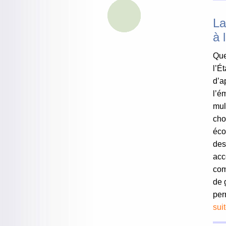
La
à 
Que
l’É
d’a
l’é
mul
cho
éco
des
acc
com
de 
per
sui