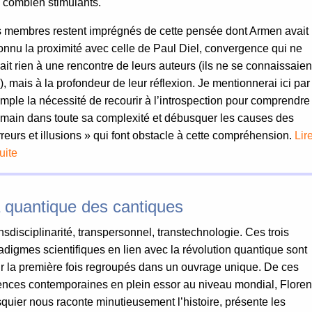
! combien stimulants.
 membres restent imprégnés de cette pensée dont Armen avait
onnu la proximité avec celle de Paul Diel, convergence qui ne
ait rien à une rencontre de leurs auteurs (ils ne se connaissaien
), mais à la profondeur de leur réflexion. Je mentionnerai ici par
mple la nécessité de recourir à l’introspection pour comprendre
umain dans toute sa complexité et débusquer les causes des
rreurs et illusions » qui font obstacle à cette compréhension.
Lir
uite
 quantique des cantiques
nsdisciplinarité, transpersonnel, transtechnologie. Ces trois
adigmes scientifiques en lien avec la révolution quantique sont
r la première fois regroupés dans un ouvrage unique. De ces
ences contemporaines en plein essor au niveau mondial, Floren
quier nous raconte minutieusement l’histoire, présente les