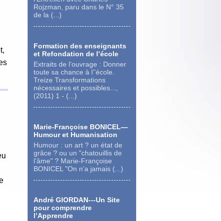
Rojzman, paru dans le N° 35
de la (...)
n
Formation des enseignants
t,
et Refondation de l’école
ses
Extraits de l’ouvrage : Donner
toute sa chance à l’’école.
Treize Transformations
nécessaires et possibles...,
(2011) 1 - (...)
Marie-Françoise BONICEL—
Humour et Humanisation
Humour : un art ? un état de
grâce ? ou un "chatouillis de
eu
l’âme" ? Marie-Françoise
BONICEL "On n’a jamais (...)
se
André GIORDAN---Un Site
pour comprendre
l’Apprendre