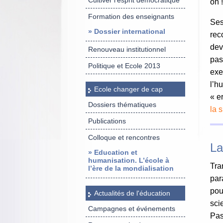
Cultiver l’esprit démocratique
oh 
Formation des enseignants
Ses
» Dossier international
rec
dev
Renouveau institutionnel
pas
Politique et Ecole 2013
exe
l’h
Ecole changer de cap
« e
Dossiers thématiques
la s
Publications
Colloque et rencontres
La
» Education et
humanisation. L’école à
Tra
l’ère de la mondialisation
par
pou
Actualités de l'éducation
sci
Campagnes et événements
Pas