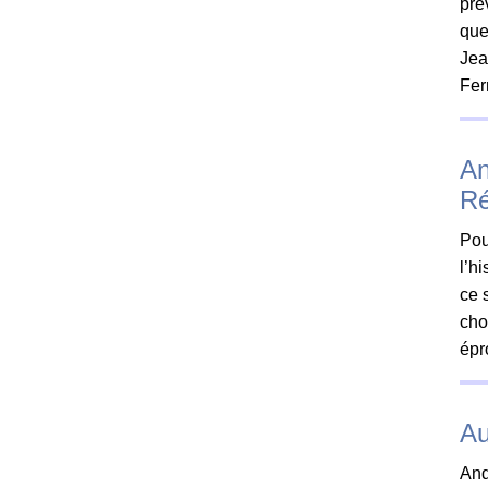
pré
que
Jea
Fer
An
Ré
Pou
l’h
ce 
cho
épr
Au
And